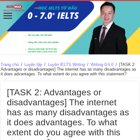
Trang chủ
/
Luyện tập
/
Luyện IELTS Writing
/
Writing 0-5.0
/
[TASK 2:
Advantages or disadvantages] The internet has as many disadvantages as
it does advantages. To what extent do you agree with this statement?
[TASK 2: Advantages or
disadvantages] The internet
has as many disadvantages as
it does advantages. To what
extent do you agree with this