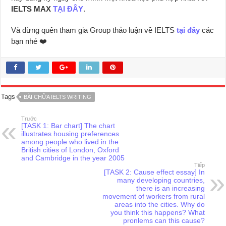
IELTS MAX
TẠI ĐÂY
.
Và đừng quên tham gia Group thảo luận về IELTS
tại đây
các
bạn nhé ❤️
Tags
BÀI CHỮA IELTS WRITING
Trước
[TASK 1: Bar chart] The chart
illustrates housing preferences
among people who lived in the
British cities of London, Oxford
and Cambridge in the year 2005
Tiếp
[TASK 2: Cause effect essay] In
many developing countries,
there is an increasing
movement of workers from rural
areas into the cities. Why do
you think this happens? What
pronlems can this cause?