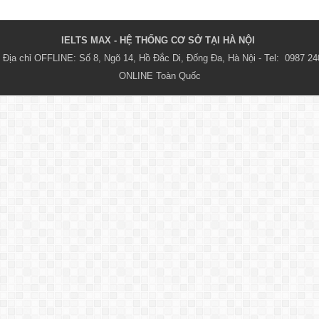
IELTS MAX - HỆ THỐNG CƠ SỞ TẠI HÀ NỘI 
Địa chỉ OFFLINE: Số 8, Ngõ 14, Hồ Đắc Di, Đống Đa, Hà Nội - Tel:  0987 24