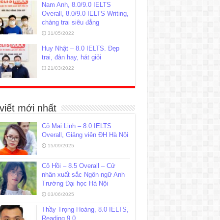
Nam Anh, 8.0/9.0 IELTS
Overall, 8.0/9.0 IELTS Writing,
chàng trai siêu đẳng
31/05/2022
Huy Nhật – 8.0 IELTS. Đẹp
trai, đàn hay, hát giỏi
21/03/2022
viết mới nhất
Cô Mai Linh – 8.0 IELTS
Overall, Giảng viên ĐH Hà Nội
15/09/2025
Cô Hồi – 8.5 Overall – Cử
nhân xuất sắc Ngôn ngữ Anh
Trường Đại học Hà Nội
03/06/2025
Thầy Trọng Hoàng, 8.0 IELTS,
Reading 9.0