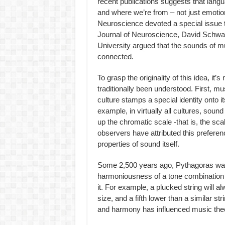
recent publications suggests that lang
and where we’re from – not just emotional
Neuroscience devoted a special issue to 
Journal of Neuroscience, David Schwa
University argued that the sounds of mu
connected.
To grasp the originality of this idea, i
traditionally been understood. First, m
culture stamps a special identity onto i
example, in virtually all cultures, sound
up the chromatic scale -that is, the sc
observers have attributed this preferen
properties of sound itself.
Some 2,500 years ago, Pythagoras was t
harmoniousness of a tone combination 
it. For example, a plucked string will al
size, and a fifth lower than a similar str
and harmony has influenced music theo