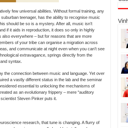
ively few universal abilities. Without formal training, any
 suburban teenager, has the ability to recognise music
Vin
is should be so is a mystery. After all, music isn’t
d if it aids in reproduction, it does so only in highly
is also everywhere – but for reasons that are more
mbers of your tribe can organise a migration across
 seas, and communicate at night even when you can’t see
echnological extravagance, springs directly from the
 and syntax.
 by the connection between music and language. Yet over
ed a vastly different status in the lab and the seminar
nsidered essential to unlocking the mechanisms of
treated as an evolutionary frippery – mere “auditory
cientist Steven Pinker puts it.
roscience research, that tune is changing. A flurry of