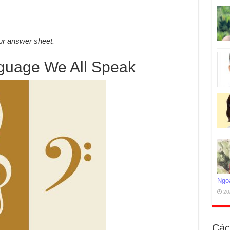
r answer sheet.
guage We All Speak
Ngo
20
Các