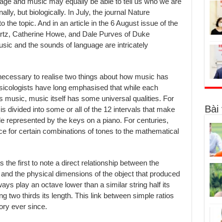
uage and music may equally be able to tell us who we are
ly, but biologically. In July, the journal Nature
the topic. And in an article in the 6 August issue of the
rtz, Catherine Howe, and Dale Purves of Duke
sic and the sounds of language are intricately
t’s necessary to realise two things about how music has
usicologists have long emphasised that while each
ts music, music itself has some universal qualities. For
Bài 
 is divided into some or all of the 12 intervals that make
ale represented by the keys on a piano. For centuries,
ce for certain combinations of tones to the mathematical
he first to note a direct relationship between the
and the physical dimensions of the object that produced
ways play an octave lower than a similar string half its
ing two thirds its length. This link between simple ratios
ry ever since.