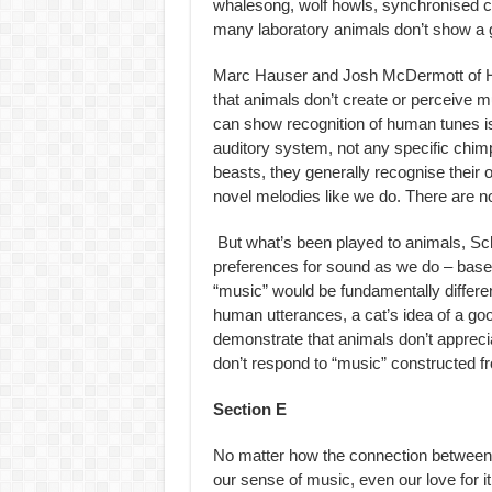
whalesong, wolf howls, synchronised c
many laboratory animals don’t show a g
Marc Hauser and Josh McDermott of Ha
that animals don’t create or perceive 
can show recognition of human tunes is
auditory system, not any specific chimp
beasts, they generally recognise their 
novel melodies like we do. There are n
But what’s been played to animals, Sc
preferences for sound as we do – based
“music” would be fundamentally differe
human utterances, a cat’s idea of a g
demonstrate that animals don’t apprec
don’t respond to “music” constructed 
Section E
No matter how the connection between 
our sense of music, even our love for it