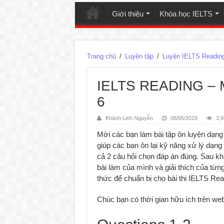
Giới thiệu
Khóa học IELTS
Trang chủ
/
Luyện tập
/
Luyện IELTS Readin
IELTS READING – 
6
Khánh Linh Nguyễn
08/05/2019
3,9
Mời các bạn làm bài tập ôn luyện dạng 
giúp các bạn ôn lại kỹ năng xử lý dạng 
cả 2 câu hỏi chọn đáp án đúng. Sau kh
bài làm của mình và giải thích của từn
thức để chuẩn bị cho bài thi IELTS Rea
Chúc bạn có thời gian hữu ích trên web