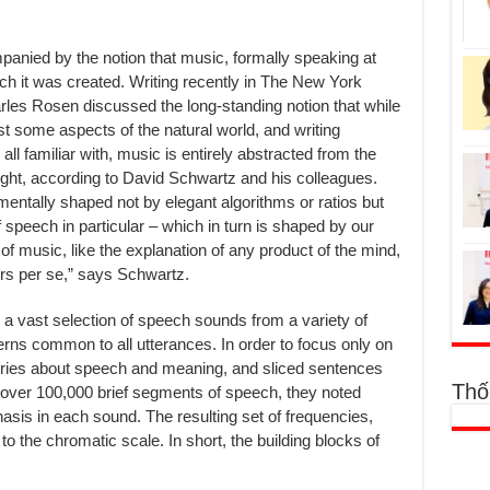
panied by the notion that music, formally speaking at
ich it was created. Writing recently in The New York
arles Rosen discussed the long-standing notion that while
st some aspects of the natural world, and writing
ll familiar with, music is entirely abstracted from the
 right, according to David Schwartz and his colleagues.
ntally shaped not by elegant algorithms or ratios but
 speech in particular – which in turn is shaped by our
of music, like the explanation of any product of the mind,
ers per se,” says Schwartz.
 vast selection of speech sounds from a variety of
erns common to all utterances. In order to focus only on
eories about speech and meaning, and sliced sentences
Thố
 over 100,000 brief segments of speech, they noted
sis in each sound. The resulting set of frequencies,
o the chromatic scale. In short, the building blocks of