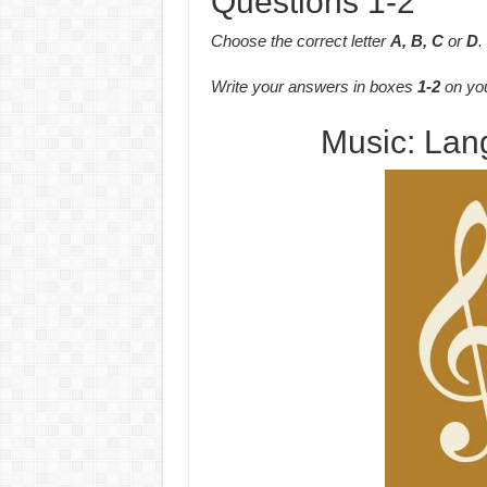
Questions 1-2
Choose the correct letter
A, B, C
or
D
.
Write your answers in boxes
1-2
on you
Music: Lan