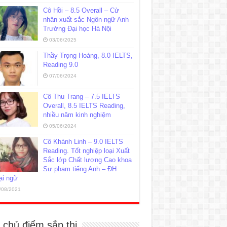
Cô Hồi – 8.5 Overall – Cử
nhân xuất sắc Ngôn ngữ Anh
Trường Đại học Hà Nội
03/06/2025
Thầy Trọng Hoàng, 8.0 IELTS,
Reading 9.0
07/06/2024
Cô Thu Trang – 7.5 IELTS
Overall, 8.5 IELTS Reading,
nhiều năm kinh nghiệm
05/06/2024
Cô Khánh Linh – 9.0 IELTS
Reading. Tốt nghiệp loại Xuất
Sắc lớp Chất lượng Cao khoa
Sư phạm tiếng Anh – ĐH
ại ngữ
/08/2021
 chủ điểm sắp thi