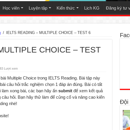
Học viên
Luyện tập
Kiến thức
Lịch KG
Đăng ký tư 
g
/
IELTS READING – MULTIPLE CHOICE – TEST 6
Fac
MULTIPLE CHOICE – TEST
83 Lượt xem
bài Multiple Choice trong IELTS Reading. Bài tập này
bài câu hỏi trắc nghiệm chọn 1 đáp án đúng. Bài có tất
i làm xong bài, các bạn hãy ấn
submit
để xem kết quả
g câu hỏi. Bạn hãy thử làm để củng cố và nâng cao kiến
Đội
ding nhé!
site!