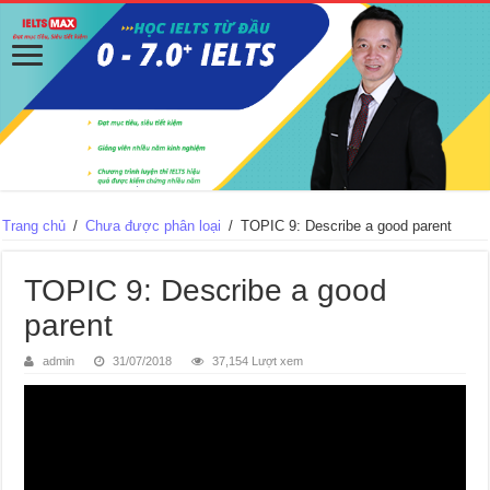
Trang chủ
/
Chưa được phân loại
/
TOPIC 9: Describe a good parent
TOPIC 9: Describe a good
parent
admin
31/07/2018
37,154 Lượt xem