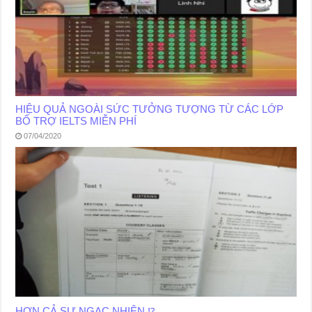
HIỆU QUẢ NGOÀI SỨC TƯỞNG TƯỢNG TỪ CÁC LỚP
BỔ TRỢ IELTS MIỄN PHÍ
07/04/2020
HƠN CẢ SỰ NGẠC NHIÊN ⁉️