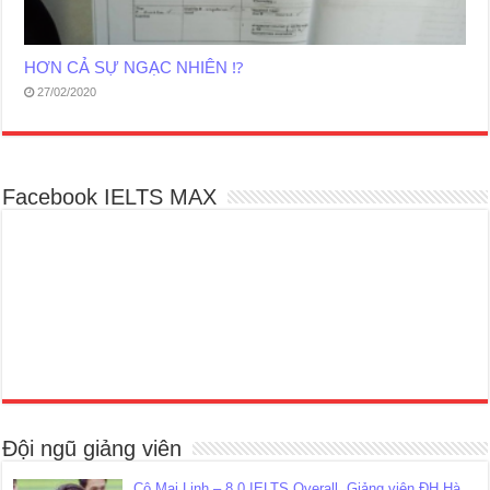
HƠN CẢ SỰ NGẠC NHIÊN ⁉️
27/02/2020
Facebook IELTS MAX
Đội ngũ giảng viên
Cô Mai Linh – 8.0 IELTS Overall, Giảng viên ĐH Hà