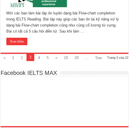
Mời các bạn làm bài tập ôn luyện dạng bài Flow-chart completion
trong IELTS Reading. Bài tập này giúp các bạn ôn lại kỹ năng xử lý
dạng bài Flow-chart completion cũng như củng cố lượng từ vựng.
Bài có tất cả 5 câu hỏi điền từ. Sau khi làm …
Xem thêm
3
«
1
2
4
5
»
10
20
...
Sau
Trang 3 của 22
Facebook IELTS MAX