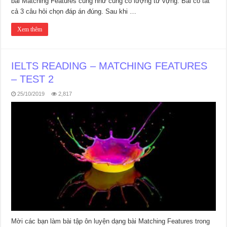
bài Matching Features cũng như củng cố lượng từ vựng. Bài có tất
cả 3 câu hỏi chọn đáp án đúng. Sau khi …
Xem thêm
IELTS READING – MATCHING FEATURES
– TEST 2
25/10/2019
2,817
Mời các bạn làm bài tập ôn luyện dạng bài Matching Features trong