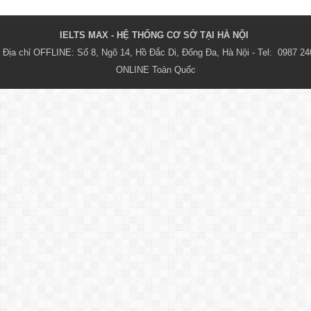
IELTS MAX - HỆ THỐNG CƠ SỞ TẠI HÀ NỘI 
Địa chỉ OFFLINE: Số 8, Ngõ 14, Hồ Đắc Di, Đống Đa, Hà Nội - Tel:  0987 24