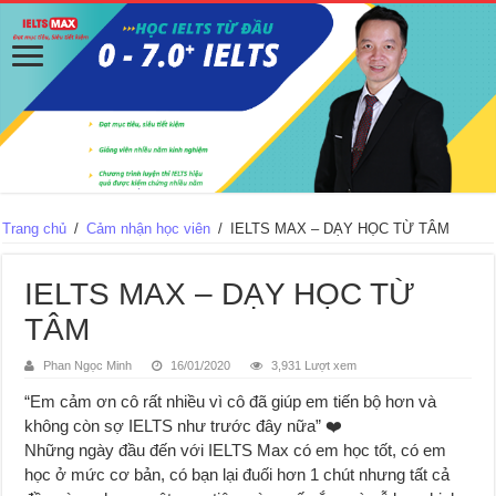
Trang chủ
/
Cảm nhận học viên
/
IELTS MAX – DẠY HỌC TỪ TÂM
IELTS MAX – DẠY HỌC TỪ
TÂM
Phan Ngọc Minh
16/01/2020
3,931 Lượt xem
“Em cảm ơn cô rất nhiều vì cô đã giúp em tiến bộ hơn và
không còn sợ IELTS như trước đây nữa”
❤️
Những ngày đầu đến với IELTS Max có em học tốt, có em
học ở mức cơ bản, có bạn lại đuối hơn 1 chút nhưng tất cả