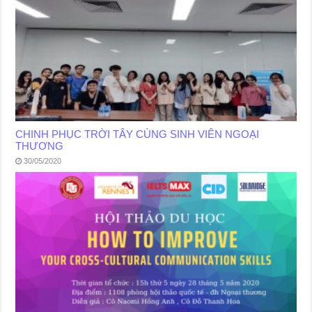
CHINH PHỤC TRỜI TÂY CÙNG SINH VIÊN NGOẠI
THƯƠNG
30/05/2020